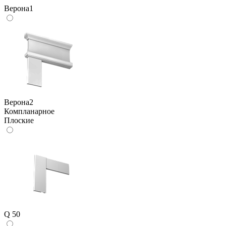
Верона1
Верона2
Компланарное
Плоские
Q 50