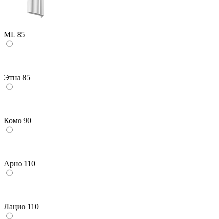
ML 85
Этна 85
Комо 90
Арно 110
Лацио 110