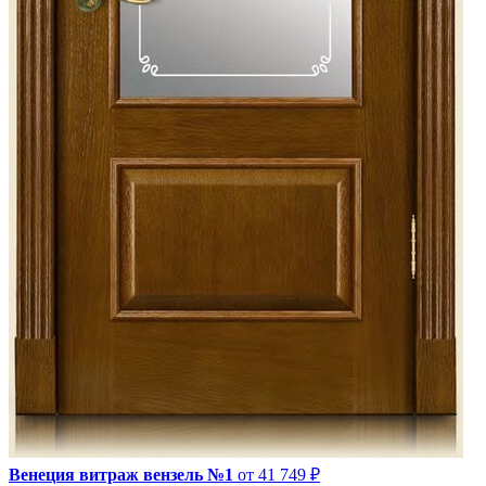
Венеция витраж вензель №1
от 41 749 ₽