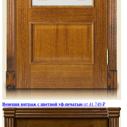
Венеция витраж с цветной уф-печатью
от 41 749 ₽