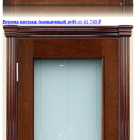
Верона витраж (коньячный дуб)
от 41 749 ₽