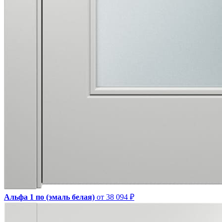
Альфа 1 по (эмаль белая)
от 38 094 ₽