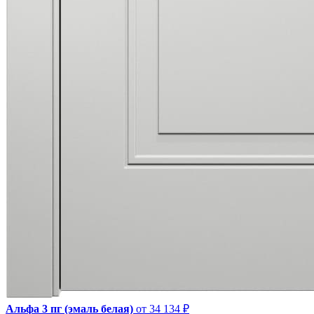
Альфа 3 пг (эмаль белая)
от 34 134 ₽