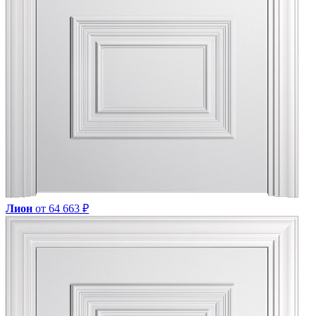
Лион
от 64 663 ₽