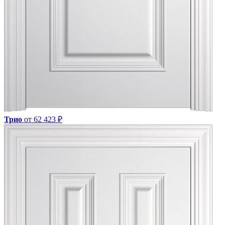
Трио
от 62 423 ₽