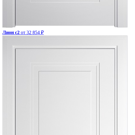
Лион с2
от 32 854 ₽