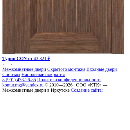
Турин CON
от 43 821 ₽
←
→
Межкомнатные двери
Скрытого монтажа
Входные двери
Системы
Напольные покрытия
8 (991) 433-26-85
Политика конфиденциальности
kontur.mg@yandex.ru
© 2010—2026 ООО «КТК» —
Межкомнатные двери в Иркутске
Создание сайта: