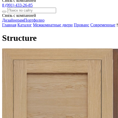
Связь с компанией
8 (991) 433-26-85
Связь с компанией
Дизайнерам
Портфолио
Главная
Каталог
Межкомнатные двери
Прованс
Современные
Structure