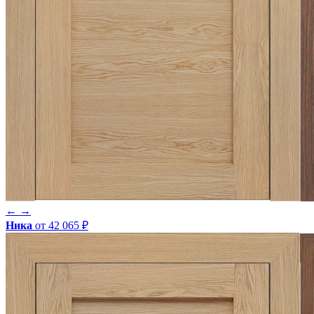
←
→
Ника
от 42 065 ₽