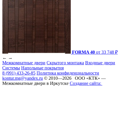
FORMA 40
от 33 748 ₽
←
→
Межкомнатные двери
Скрытого монтажа
Входные двери
Системы
Напольные покрытия
8 (991) 433-26-85
Политика конфиденциальности
kontur.mg@yandex.ru
© 2010—2026 ООО «КТК» —
Межкомнатные двери в Иркутске
Создание сайта: