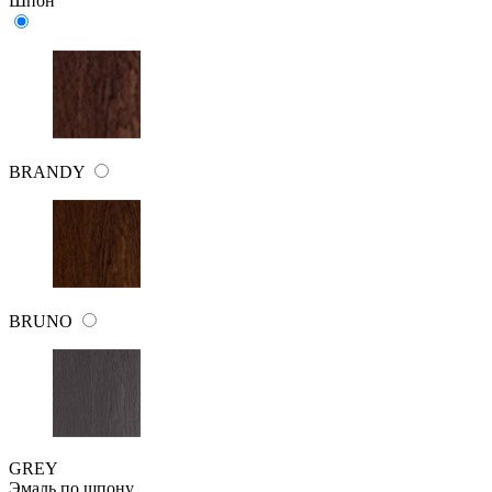
Шпон
BRANDY
BRUNO
GREY
Эмаль по шпону