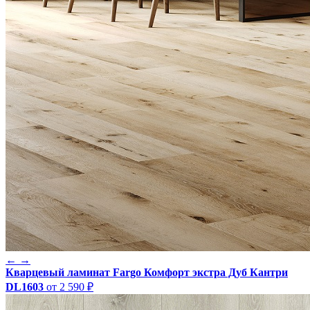
←
→
Кварцевый ламинат Fargo Комфорт экстра Дуб Кантри
DL1603
от 2 590 ₽