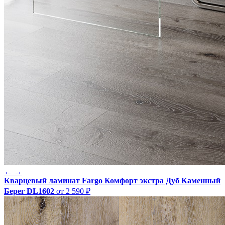
←
→
Кварцевый ламинат Fargo Комфорт экстра Дуб Каменный
Берег DL1602
от 2 590 ₽