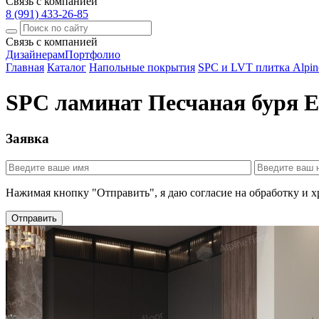
Связь с компанией
8 (991) 433-26-85
Связь с компанией
Дизайнерам
Портфолио
Главная
Каталог
Напольные покрытия
SPC и LVT плитка Alpine
SPC ламинат Песчаная буря 
Заявка
Нажимая кнопку "Отправить", я даю согласие на обработку и 
Отправить