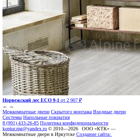
Норвежский лес ECO 9-1
от 2 907 ₽
←
→
Межкомнатные двери
Скрытого монтажа
Входные двери
Системы
Напольные покрытия
8 (991) 433-26-85
Политика конфиденциальности
kontur.mg@yandex.ru
© 2010—2026 ООО «КТК» —
Межкомнатные двери в Иркутске
Создание сайта: