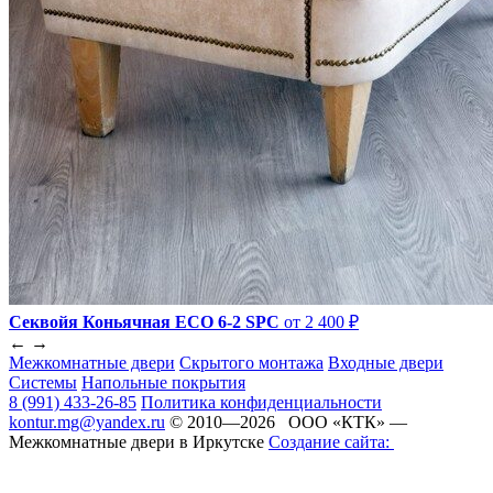
Секвойя Коньячная ЕСО 6-2 SPC
от 2 400 ₽
←
→
Межкомнатные двери
Скрытого монтажа
Входные двери
Системы
Напольные покрытия
8 (991) 433-26-85
Политика конфиденциальности
kontur.mg@yandex.ru
© 2010—2026 ООО «КТК» —
Межкомнатные двери в Иркутске
Создание сайта: