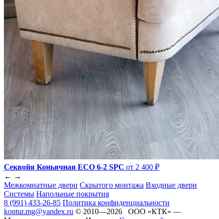
Секвойя Коньячная ЕСО 6-2 SPC
от 2 400 ₽
←
→
Межкомнатные двери
Скрытого монтажа
Входные двери
Системы
Напольные покрытия
8 (991) 433-26-85
Политика конфиденциальности
kontur.mg@yandex.ru
© 2010—2026 ООО «КТК» —