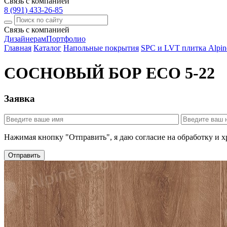
Связь с компанией
8 (991) 433-26-85
Связь с компанией
Дизайнерам
Портфолио
Главная
Каталог
Напольные покрытия
SPC и LVT плитка Alpine
СОСНОВЫЙ БОР ECO 5-22
Заявка
Нажимая кнопку "Отправить", я даю согласие на обработку и 
Отправить